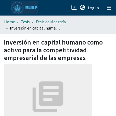
(current)
Log In
menu.section.about_menu
Home
Tesis
Tesis de Maestría
Inversión en capital humano como activo para la competitividad empresarial de las empresas
All of DSpace
Inversión en capital humano como
activo para la competitividad
empresarial de las empresas