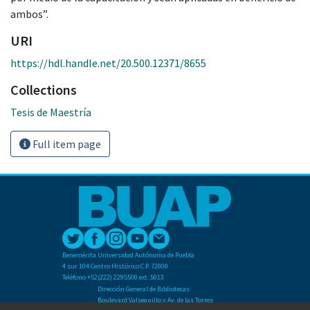
ambos”.
URI
https://hdl.handle.net/20.500.12371/8655
Collections
Tesis de Maestría
Full item page
Benemérita Universidad Autónoma de Puebla
4 sur 104 Centro Histórico C.P. 72000
Teléfono +52(222) 2295500 ext. 5013
Dirección General de Bibliotecas
Boulevard Valsequillo y Av. de las Torres