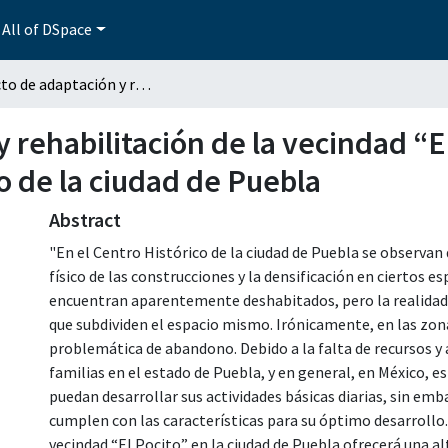
All of DSpace
Proyecto de adaptación y rehabilitación de la vecindad “El Pocito”, Barrio del Refugio, Centro Histórico de la ciudad de Puebla
 rehabilitación de la vecindad “El
o de la ciudad de Puebla
Abstract
"En el Centro Histórico de la ciudad de Puebla se observan
físico de las construcciones y la densificación en ciertos e
encuentran aparentemente deshabitados, pero la realidad e
que subdividen el espacio mismo. Irónicamente, en las zon
problemática de abandono. Debido a la falta de recursos y 
familias en el estado de Puebla, y en general, en México, es
puedan desarrollar sus actividades básicas diarias, sin emb
cumplen con las características para su óptimo desarrollo.
vecindad “El Pocito” en la ciudad de Puebla ofrecerá una al