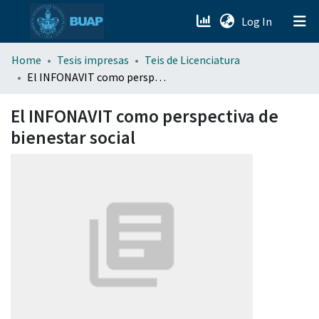
(current)
Log In
menu.section.about_menu
Home
Tesis impresas
Teis de Licenciatura
El INFONAVIT como perspectiva de bienestar social
All of DSpace
El INFONAVIT como perspectiva de
bienestar social