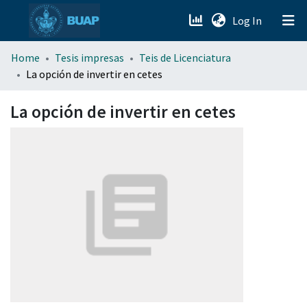
(current)
Log In
menu.section.about_menu
Home
Tesis impresas
Teis de Licenciatura
La opción de invertir en cetes
All of DSpace
La opción de invertir en cetes