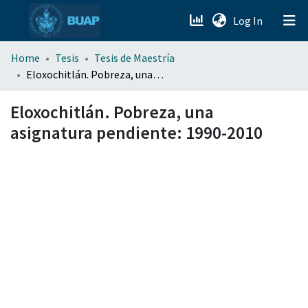
(current)
Log In
menu.section.about_menu
Home
Tesis
Tesis de Maestría
Eloxochitlán. Pobreza, una asignatura pendiente: 1990-2010
All of DSpace
Eloxochitlán. Pobreza, una
asignatura pendiente: 1990-2010