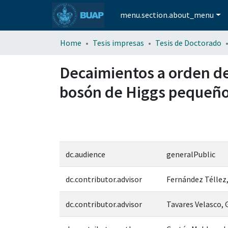
menu.section.about_menu
Home
Tesis impresas
Tesis de Doctorado
Decaimientos a orden de
bosón de Higgs pequeñ
dc.audience
generalPublic
dc.contributor.advisor
Fernández Téllez,
dc.contributor.advisor
Tavares Velasco, 