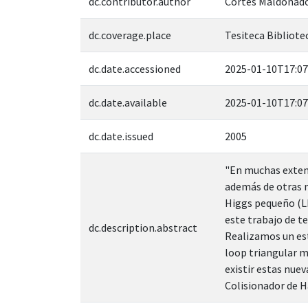
dc.contributor.author
Cortés Maldonado
dc.coverage.place
Tesiteca Bibliotec
dc.date.accessioned
2025-01-10T17:07
dc.date.available
2025-01-10T17:07
dc.date.issued
2005
"En muchas extens
además de otras n
Higgs pequeño (LH
este trabajo de t
dc.description.abstract
Realizamos un est
loop triangular m
existir estas nuev
Colisionador de Ha