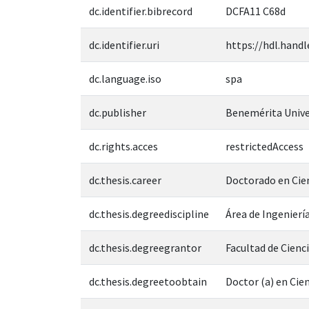
dc.identifier.bibrecord
DCFA11 C68d
dc.identifier.uri
https://hdl.handl
dc.language.iso
spa
dc.publisher
Benemérita Unive
dc.rights.acces
restrictedAccess
dc.thesis.career
Doctorado en Cien
dc.thesis.degreediscipline
Área de Ingeniería
dc.thesis.degreegrantor
Facultad de Cienc
dc.thesis.degreetoobtain
Doctor (a) en Cien