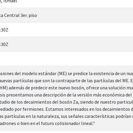
, Ismael
a Central 3er. piso
:30Z
:30Z
iones del modelo estándar (ME) se predice la existencia de un n
uevas partículas que son la contraparte de las partículas del ME. 
M) además de predecir este nuevo bosón, ofrece una solución muy 
esis presentamos una descripción de la versión más económica de
udio de los decaimientos del bosón Za, siendo de nuestro particula
ediado por fermiones. Estamos interesados en los decaimientos de 
as partículas en la naturaleza, sus señales características podrían
drones o bien en el futuro colisionador lineal."