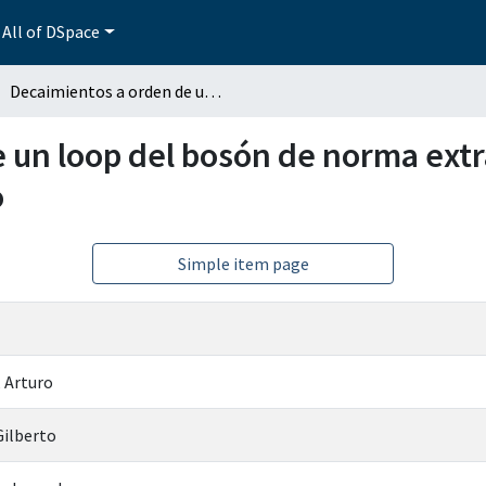
All of DSpace
Decaimientos a orden de un loop del bosón de norma extra Zh en el modelo con un bosón de Higgs pequeño
 un loop del bosón de norma extr
o
Simple item page
 Arturo
Gilberto