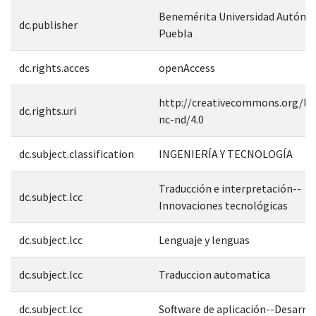
Benemérita Universidad Autóno
dc.publisher
Puebla
dc.rights.acces
openAccess
http://creativecommons.org/lic
dc.rights.uri
nc-nd/4.0
dc.subject.classification
INGENIERÍA Y TECNOLOGÍA
Traducción e interpretación--
dc.subject.lcc
Innovaciones tecnológicas
dc.subject.lcc
Lenguaje y lenguas
dc.subject.lcc
Traduccion automatica
dc.subject.lcc
Software de aplicación--Desarro