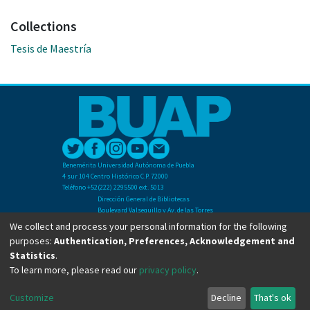
Collections
Tesis de Maestría
Benemérita Universidad Autónoma de Puebla
4 sur 104 Centro Histórico C.P. 72000
Teléfono +52(222) 2295500 ext. 5013
Dirección General de Bibliotecas
Boulevard Valsequillo y Av. de las Torres
Ciudad Universitaria. Col. San Manuel
We collect and process your personal information for the following
C.P. 72570
purposes:
Authentication, Preferences, Acknowledgement and
Teléfono +52 (222) 2295500 Ext 2901
Statistics
.
To learn more, please read our
privacy policy
.
Copyright © Dirección General de Bibliotecas - BUAP 2024. All right reserved.
Customize
Decline
That's ok