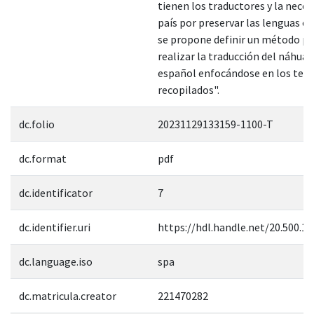
tienen los traductores y la neces
país por preservar las lenguas or
se propone definir un método pa
realizar la traducción del náhuat
español enfocándose en los tex
recopilados".
dc.folio
20231129133159-1100-T
dc.format
pdf
dc.identificator
7
dc.identifier.uri
https://hdl.handle.net/20.500.1
dc.language.iso
spa
dc.matricula.creator
221470282