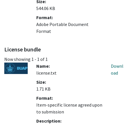
Size:
544.06 KB
Format:
Adobe Portable Document
Format
License bundle
Now showing
1 - 1 of 1
Name:
Downl
license.txt
oad
Size:
1.71 KB
Format:
Item-specific license agreed upon
to submission
Description: