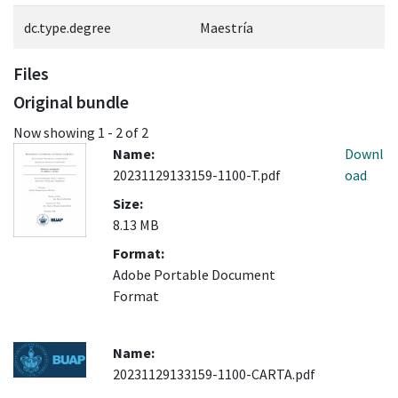
dc.type.degree
Maestría
Files
Original bundle
Now showing
1 - 2 of 2
Name:
Downl
20231129133159-1100-T.pdf
oad
Size:
8.13 MB
Format:
Adobe Portable Document
Format
Name:
20231129133159-1100-CARTA.pdf