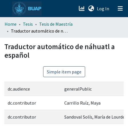
(current)
Log In
menu.section.about_menu
Home
Tesis
Tesis de Maestría
Traductor automático de náhuatl a español
All of DSpace
Traductor automático de náhuatl a
español
Simple item page
dc.audience
generalPublic
dc.contributor
Carrillo Ruíz, Maya
dc.contributor
Sandoval Solís, María de Lourdes