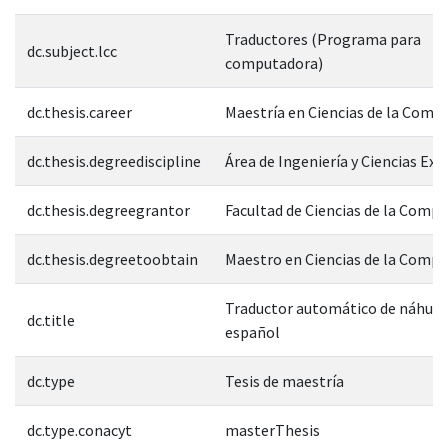
Traductores (Programa para
dc.subject.lcc
computadora)
dc.thesis.career
Maestría en Ciencias de la Comp
dc.thesis.degreediscipline
Área de Ingeniería y Ciencias Exa
dc.thesis.degreegrantor
Facultad de Ciencias de la Comp
dc.thesis.degreetoobtain
Maestro en Ciencias de la Comp
Traductor automático de náhuat
dc.title
español
dc.type
Tesis de maestría
dc.type.conacyt
masterThesis