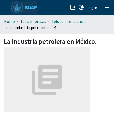
(current)
Log In
menu.section.about_menu
Home
Tesis impresas
Teis de Licenciatura
La industria petrolera en México.
All of DSpace
La industria petrolera en México.