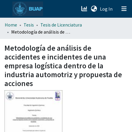
(current)
Log In
menu.section.about_menu
Home
Tesis
Tesis de Licenciatura
Metodología de análisis de accidentes e incidentes de una empresa logística dentro de la industria automotriz y propuesta de acciones
All of DSpace
Metodología de análisis de
accidentes e incidentes de una
empresa logística dentro de la
industria automotriz y propuesta de
acciones