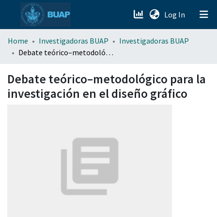
(current)
Log In
menu.section.about_menu
Home
Investigadoras BUAP
Investigadoras BUAP
Debate teórico–metodológico para la investigación en el diseño gráfico
All of DSpace
Debate teórico–metodológico para la
investigación en el diseño gráfico