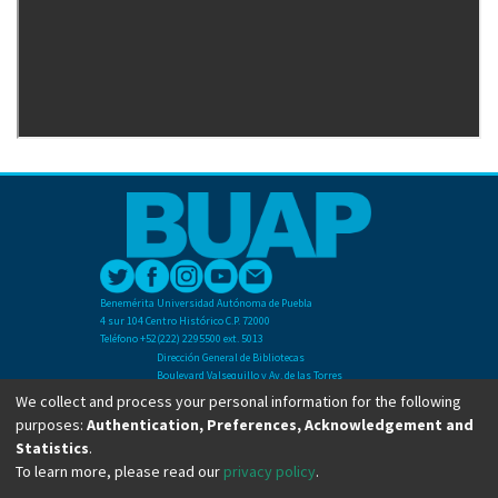
Benemérita Universidad Autónoma de Puebla
4 sur 104 Centro Histórico C.P. 72000
Teléfono +52(222) 2295500 ext. 5013
Dirección General de Bibliotecas
Boulevard Valsequillo y Av. de las Torres
Ciudad Universitaria. Col. San Manuel
We collect and process your personal information for the following
C.P. 72570
purposes:
Authentication, Preferences, Acknowledgement and
Teléfono +52 (222) 2295500 Ext 2901
Statistics
.
To learn more, please read our
privacy policy
.