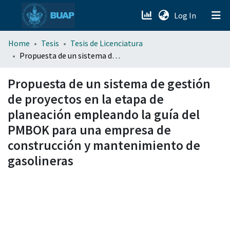
(current)
Log In
menu.section.about_menu
Home
Tesis
Tesis de Licenciatura
Propuesta de un sistema de gestión de proyectos en la etapa de planeación empleando la guía del PMBOK para una empresa de construcción y mantenimiento de gasolineras
All of DSpace
Propuesta de un sistema de gestión
de proyectos en la etapa de
planeación empleando la guía del
PMBOK para una empresa de
construcción y mantenimiento de
gasolineras