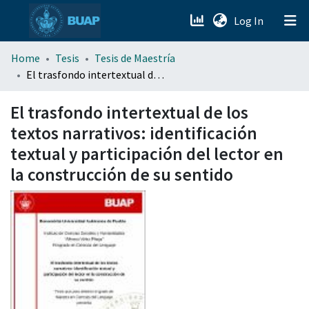
(current)
Log In
menu.section.about_menu
Home
Tesis
Tesis de Maestría
El trasfondo intertextual de los textos narrativos: identificación textual y participación del lector en la construcción de su sentido
All of DSpace
El trasfondo intertextual de los
textos narrativos: identificación
textual y participación del lector en
la construcción de su sentido