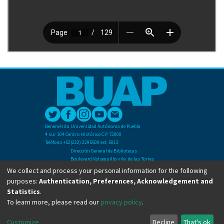
Benemérita Universidad Autónoma de Puebla
4 sur 104 Centro Histórico C.P. 72000
Teléfono +52(222) 2295500 ext. 5013
Dirección General de Bibliotecas
Boulevard Valsequillo y Av. de las Torres
Ciudad Universitaria. Col. San Manuel
We collect and process your personal information for the following
C.P. 72570
purposes:
Authentication, Preferences, Acknowledgement and
Teléfono +52 (222) 2295500 Ext 2901
Statistics
.
To learn more, please read our
privacy policy
.
Copyright © Dirección General de Bibliotecas - BUAP 2024. All right reserved.
Customize
Decline
That's ok