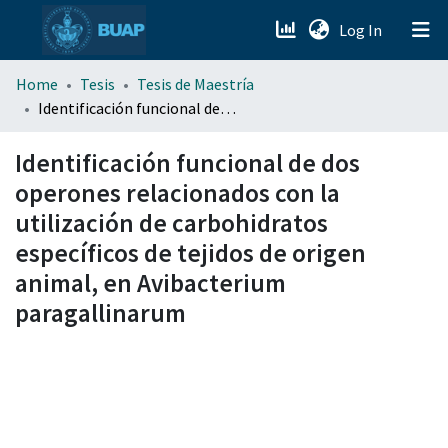
(current)
Log In
menu.section.about_menu
Home
Tesis
Tesis de Maestría
Identificación funcional de dos operones relacionados con la utilización de carbohidratos específicos de tejidos de origen animal, en Avibacterium paragallinarum
All of DSpace
Identificación funcional de dos
operones relacionados con la
utilización de carbohidratos
específicos de tejidos de origen
animal, en Avibacterium
paragallinarum