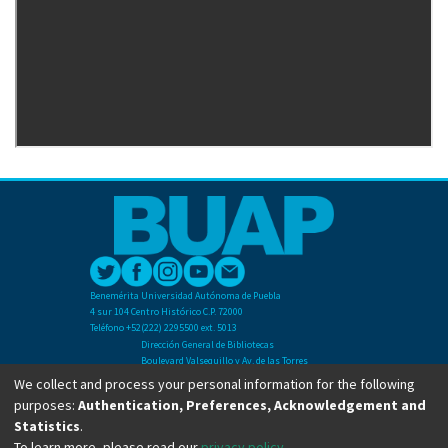
Benemérita Universidad Autónoma de Puebla
4 sur 104 Centro Histórico C.P. 72000
Teléfono +52(222) 2295500 ext. 5013
Dirección General de Bibliotecas
Boulevard Valsequillo y Av. de las Torres
Ciudad Universitaria. Col. San Manuel
We collect and process your personal information for the following
C.P. 72570
purposes:
Authentication, Preferences, Acknowledgement and
Teléfono +52 (222) 2295500 Ext 2901
Statistics
.
To learn more, please read our
privacy policy
.