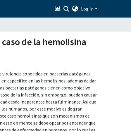
Log In
l caso de la hemolisina
de virulencia conocidos en bacterias patógenas
 en específico en las hemolisinas, además de dar
 Las bacterias patógenas tienen como objetivo
itoso de la infección, sin embargo, pueden causar
edad desde inaparentes hasta fulminante. Así que
los humanos, por este motivo es de gran
este caso hemolisinas que son mecanismos de
on esto en mente se debe optar por entender que
santes de enfermedad en humanos, por lo cual es