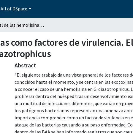
All of DSpace
El papel de las hemolisinas como factores de virulencia. El caso de la hemolisina de Gluconacetobacter diazotrophicus
nas como factores de virulencia. E
azotrophicus
Abstract
"El siguiente trabajo da una vista general de los factores 
conocidos hasta el momento, y se centra en las exotoxinas
a conocer el caso de una hemolisina en G. diazotrophicus.
proliferar dentro del huésped tras un desenvolvimiento ex
una multitud de infecciones diferentes, que varían en grav
los patógenos bacterianos representan una amenaza ante 
importancia comprender como un factor de virulencia en 
ataque de las bacterias causando a su paso enfermedad. C
dentro de las BAA se han informado registros que son cau