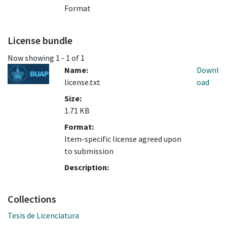
Format
License bundle
Now showing
1 - 1 of 1
Name:
Downl
license.txt
oad
Size:
1.71 KB
Format:
Item-specific license agreed upon
to submission
Description:
Collections
Tesis de Licenciatura