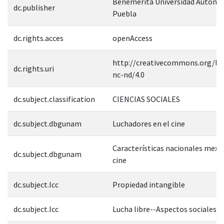
Benemérita Universidad Autóno
dc.publisher
Puebla
dc.rights.acces
openAccess
http://creativecommons.org/lic
dc.rights.uri
nc-nd/4.0
dc.subject.classification
CIENCIAS SOCIALES
dc.subject.dbgunam
Luchadores en el cine
Características nacionales mexic
dc.subject.dbgunam
cine
dc.subject.lcc
Propiedad intangible
dc.subject.lcc
Lucha libre--Aspectos sociales-