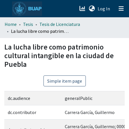
(current)
Log In
menu.section.about_menu
Home
Tesis
Tesis de Licenciatura
La lucha libre como patrimonio cultural intangible en la ciudad de Puebla
All of DSpace
La lucha libre como patrimonio
cultural intangible en la ciudad de
Puebla
Simple item page
dc.audience
generalPublic
dc.contributor
Carrera García, Guillermo
Carrera García, Guillermo; 0000-