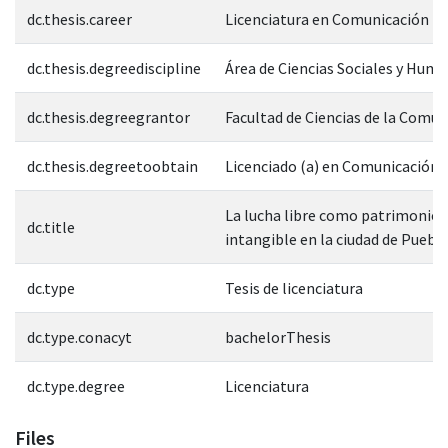
dc.thesis.career
Licenciatura en Comunicación
dc.thesis.degreediscipline
Área de Ciencias Sociales y Hum
dc.thesis.degreegrantor
Facultad de Ciencias de la Comun
dc.thesis.degreetoobtain
Licenciado (a) en Comunicación
La lucha libre como patrimonio 
dc.title
intangible en la ciudad de Puebl
dc.type
Tesis de licenciatura
dc.type.conacyt
bachelorThesis
dc.type.degree
Licenciatura
Files