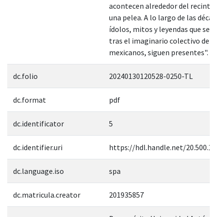
acontecen alrededor del recinto
una pelea. A lo largo de las décad
ídolos, mitos y leyendas que se 
tras el imaginario colectivo de l
mexicanos, siguen presentes".
dc.folio
20240130120528-0250-TL
dc.format
pdf
dc.identificator
5
dc.identifier.uri
https://hdl.handle.net/20.500.1
dc.language.iso
spa
dc.matricula.creator
201935857