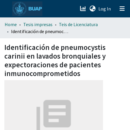
(current)
Log In
menu.section.about_menu
Home
Tesis impresas
Teis de Licenciatura
Identificación de pneumocystis carinii en lavados bronquiales y expectoraciones de pacientes inmunocomprometidos
All of DSpace
Identificación de pneumocystis
carinii en lavados bronquiales y
expectoraciones de pacientes
inmunocomprometidos