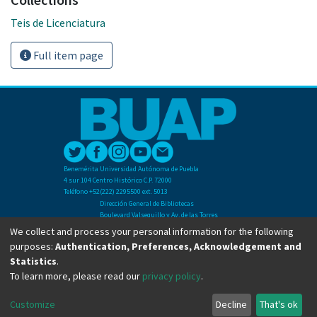
Teis de Licenciatura
Full item page
Benemérita Universidad Autónoma de Puebla
4 sur 104 Centro Histórico C.P. 72000
Teléfono +52(222) 2295500 ext. 5013
Dirección General de Bibliotecas
Boulevard Valsequillo y Av. de las Torres
Ciudad Universitaria. Col. San Manuel
We collect and process your personal information for the following
C.P. 72570
purposes:
Authentication, Preferences, Acknowledgement and
Teléfono +52 (222) 2295500 Ext 2901
Statistics
.
To learn more, please read our
privacy policy
.
Copyright © Dirección General de Bibliotecas - BUAP 2024. All right reserved.
Customize
Decline
That's ok