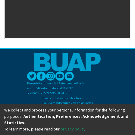
Benemérita Universidad Autónoma de Puebla
4 sur 104 Centro Histórico C.P. 72000
Teléfono +52(222) 2295500 ext. 5013
Dirección General de Bibliotecas
Boulevard Valsequillo y Av. de las Torres
Ciudad Universitaria. Col. San Manuel
We collect and process your personal information for the following
C.P. 72570
purposes:
Authentication, Preferences, Acknowledgement and
Teléfono +52 (222) 2295500 Ext 2901
Statistics
.
To learn more, please read our
privacy policy
.