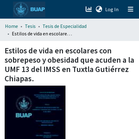
(current)
Log In
menu.section.about_menu
Home
Tesis
Tesis de Especialidad
Estilos de vida en escolares con sobrepeso y obesidad que acuden a la UMF 13 del IMSS en Tuxtla Gutiérrez Chiapas.
All of DSpace
Estilos de vida en escolares con
sobrepeso y obesidad que acuden a la
UMF 13 del IMSS en Tuxtla Gutiérrez
Chiapas.