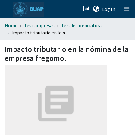
(current)
Log In
menu.section.about_menu
Home
Tesis impresas
Teis de Licenciatura
Impacto tributario en la nómina de la empresa fregomo.
All of DSpace
Impacto tributario en la nómina de la
empresa fregomo.