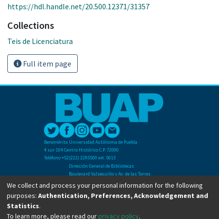
https://hdl.handle.net/20.500.12371/31357
Collections
Teis de Licenciatura
Full item page
Benemérita Universidad Autónoma de Puebla
4 sur 104 Centro Histórico C.P. 72000
Teléfono +52(222) 2295500 ext. 5013
Dirección General de Bibliotecas
Boulevard Valsequillo y Av. de las Torres
Ciudad Universitaria. Col. San Manuel
We collect and process your personal information for the following
C.P. 72570
purposes:
Authentication, Preferences, Acknowledgement and
Teléfono +52 (222) 2295500 Ext 2901
Statistics
.
To learn more, please read our
privacy policy
.