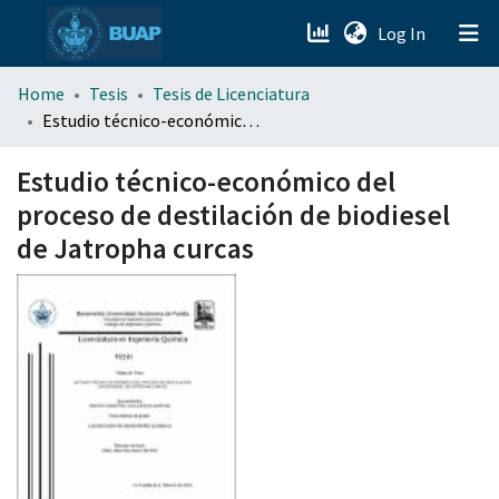
(current)
Log In
menu.section.about_menu
Home
Tesis
Tesis de Licenciatura
Estudio técnico-económico del proceso de destilación de biodiesel de Jatropha curcas
All of DSpace
Estudio técnico-económico del
proceso de destilación de biodiesel
de Jatropha curcas