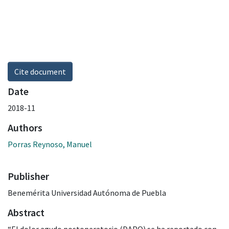
Cite document
Date
2018-11
Authors
Porras Reynoso, Manuel
Publisher
Benemérita Universidad Autónoma de Puebla
Abstract
“El dolor agudo postoperatorio (DAPO) se ha reportado con