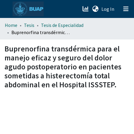
(current)
Log In
menu.section.about_menu
Home
Tesis
Tesis de Especialidad
Buprenorfina transdérmica para el manejo eficaz y seguro del dolor agudo postoperatorio en pacientes sometidas a histerectomía total abdominal en el Hospital ISSSTEP.
All of DSpace
Buprenorfina transdérmica para el
manejo eficaz y seguro del dolor
agudo postoperatorio en pacientes
sometidas a histerectomía total
abdominal en el Hospital ISSSTEP.