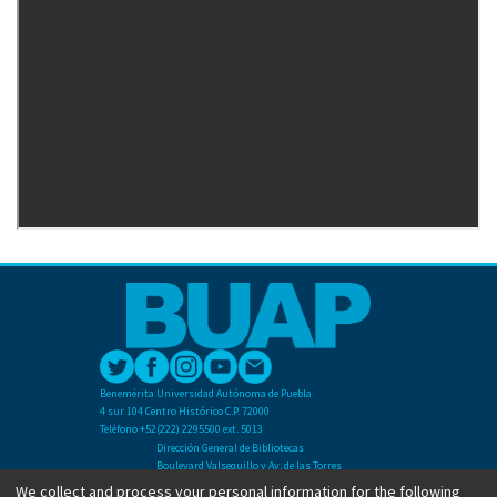
Benemérita Universidad Autónoma de Puebla
4 sur 104 Centro Histórico C.P. 72000
Teléfono +52(222) 2295500 ext. 5013
Dirección General de Bibliotecas
Boulevard Valsequillo y Av. de las Torres
Ciudad Universitaria. Col. San Manuel
We collect and process your personal information for the following