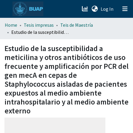
(current)
Log In
menu.section.about_menu
Home
Tesis impresas
Teis de Maestría
Estudio de la susceptibilidad a meticilina y otros antibióticos de uso frecuente y amplificación por PCR del gen mecA en cepas de Staphylococcus aisladas de pacientes expuestos al medio ambiente intrahospitalario y al medio ambiente externo
All of DSpace
Estudio de la susceptibilidad a
meticilina y otros antibióticos de uso
frecuente y amplificación por PCR del
gen mecA en cepas de
Staphylococcus aisladas de pacientes
expuestos al medio ambiente
intrahospitalario y al medio ambiente
externo