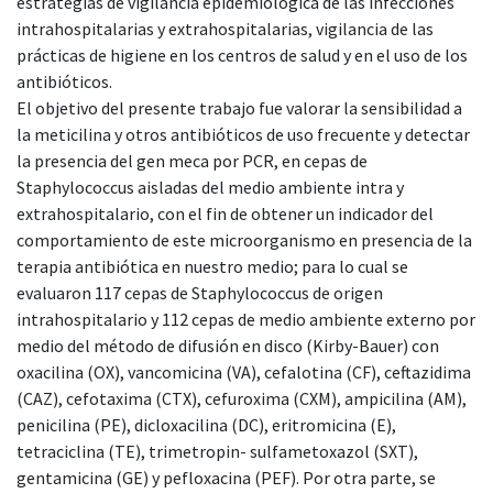
estrategias de vigilancia epidemiológica de las infecciones
intrahospitalarias y extrahospitalarias, vigilancia de las
prácticas de higiene en los centros de salud y en el uso de los
antibióticos.
El objetivo del presente trabajo fue valorar la sensibilidad a
la meticilina y otros antibióticos de uso frecuente y detectar
la presencia del gen meca por PCR, en cepas de
Staphylococcus aisladas del medio ambiente intra y
extrahospitalario, con el fin de obtener un indicador del
comportamiento de este microorganismo en presencia de la
terapia antibiótica en nuestro medio; para lo cual se
evaluaron 117 cepas de Staphylococcus de origen
intrahospitalario y 112 cepas de medio ambiente externo por
medio del método de difusión en disco (Kirby-Bauer) con
oxacilina (OX), vancomicina (VA), cefalotina (CF), ceftazidima
(CAZ), cefotaxima (CTX), cefuroxima (CXM), ampicilina (AM),
penicilina (PE), dicloxacilina (DC), eritromicina (E),
tetraciclina (TE), trimetropin- sulfametoxazol (SXT),
gentamicina (GE) y pefloxacina (PEF). Por otra parte, se