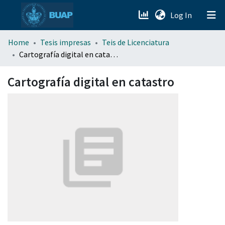
(current)
Log In
menu.section.about_menu
Home
Tesis impresas
Teis de Licenciatura
Cartografía digital en catastro
All of DSpace
Cartografía digital en catastro