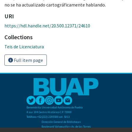
no se ha actualizado cartográficamente hablando.
URI
https://hdl.handle.net/20.500.12371/24610
Collections
Teis de Licenciatura
Full item page
Benemérita Universidad Autónoma de Puebla
4 sur 104 Centro Histórico C.P. 72000
Teléfono +52(222) 2295500 ext. 5013
Dirección General de Bibliotecas
Boulevard Valsequillo y Av. de las Torres
Ciudad Universitaria. Col. San Manuel