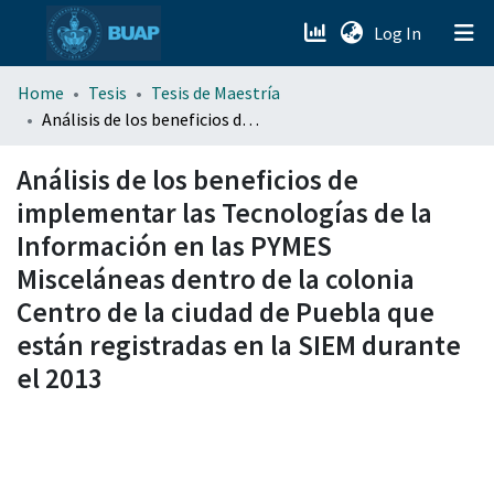
(current)
Log In
menu.section.about_menu
Home
Tesis
Tesis de Maestría
Análisis de los beneficios de implementar las Tecnologías de la Información en las PYMES Misceláneas dentro de la colonia Centro de la ciudad de Puebla que están registradas en la SIEM durante el 2013
All of DSpace
Análisis de los beneficios de
implementar las Tecnologías de la
Información en las PYMES
Misceláneas dentro de la colonia
Centro de la ciudad de Puebla que
están registradas en la SIEM durante
el 2013