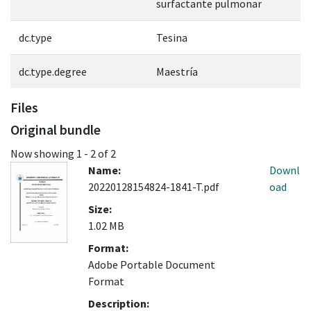
surfactante pulmonar
dc.type
Tesina
dc.type.degree
Maestría
Files
Original bundle
Now showing
1 - 2 of 2
Name:
Downl
20220128154824-1841-T.pdf
oad
Size:
1.02 MB
Format:
Adobe Portable Document
Format
Description: