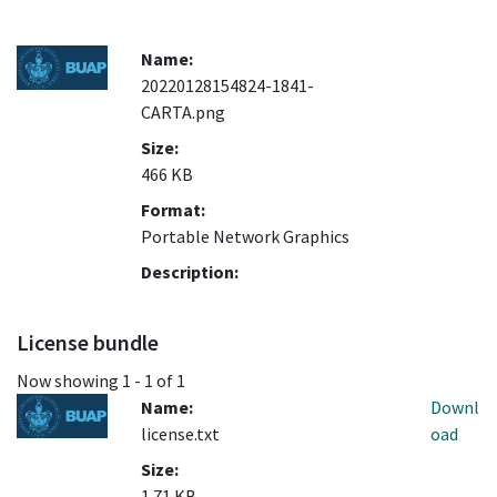
Name:
20220128154824-1841-
CARTA.png
Size:
466 KB
Format:
Portable Network Graphics
Description:
License bundle
Now showing
1 - 1 of 1
Name:
Downl
license.txt
oad
Size:
1.71 KB