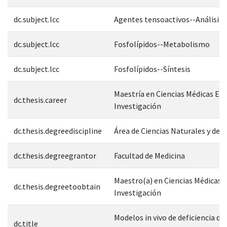
dc.subject.lcc
Agentes tensoactivos--Análisis
dc.subject.lcc
Fosfolípidos--Metabolismo
dc.subject.lcc
Fosfolípidos--Síntesis
Maestría en Ciencias Médicas E
dc.thesis.career
Investigación
dc.thesis.degreediscipline
Área de Ciencias Naturales y de l
dc.thesis.degreegrantor
Facultad de Medicina
Maestro(a) en Ciencias Médicas e
dc.thesis.degreetoobtain
Investigación
Modelos in vivo de deficiencia de
dc.title