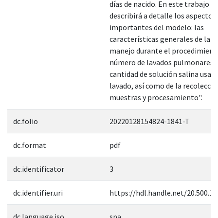
días de nacido. En este trabajo se
describirá a detalle los aspecto
importantes del modelo: las
características generales de la es
manejo durante el procedimiento
número de lavados pulmonares y
cantidad de solución salina usada
lavado, así como de la recolecció
muestras y procesamiento".
dc.folio
20220128154824-1841-T
dc.format
pdf
dc.identificator
3
dc.identifier.uri
https://hdl.handle.net/20.500.1
dc.language.iso
spa