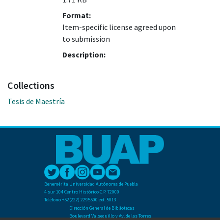
Format:
Item-specific license agreed upon
to submission
Description:
Collections
Tesis de Maestría
Benemérita Universidad Autónoma de Puebla
4 sur 104 Centro Histórico C.P. 72000
Teléfono +52(222) 2295500 ext. 5013
Dirección General de Bibliotecas
Boulevard Valsequillo y Av. de las Torres