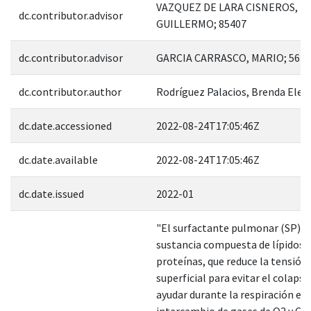
VAZQUEZ DE LARA CISNEROS, LU
dc.contributor.advisor
GUILLERMO; 85407
dc.contributor.advisor
GARCIA CARRASCO, MARIO; 5630
dc.contributor.author
Rodríguez Palacios, Brenda Elen
dc.date.accessioned
2022-08-24T17:05:46Z
dc.date.available
2022-08-24T17:05:46Z
dc.date.issued
2022-01
"El surfactante pulmonar (SP) e
sustancia compuesta de lípidos y
proteínas, que reduce la tensión
superficial para evitar el colapso
ayudar durante la respiración en 
intercambio de gases de O2 y CO2