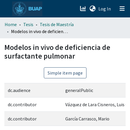
(current)
Log In
menu.section.about_menu
Home
Tesis
Tesis de Maestría
Modelos in vivo de deficiencia de surfactante pulmonar
All of DSpace
Modelos in vivo de deficiencia de
surfactante pulmonar
Simple item page
dc.audience
generalPublic
dc.contributor
Vázquez de Lara Cisneros, Luis G
dc.contributor
García Carrasco, Mario