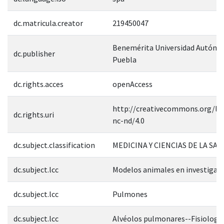
dc.matricula.creator
219450047
Benemérita Universidad Autóno
dc.publisher
Puebla
dc.rights.acces
openAccess
http://creativecommons.org/lic
dc.rights.uri
nc-nd/4.0
dc.subject.classification
MEDICINA Y CIENCIAS DE LA SAL
dc.subject.lcc
Modelos animales en investigac
dc.subject.lcc
Pulmones
dc.subject.lcc
Alvéolos pulmonares--Fisiologí