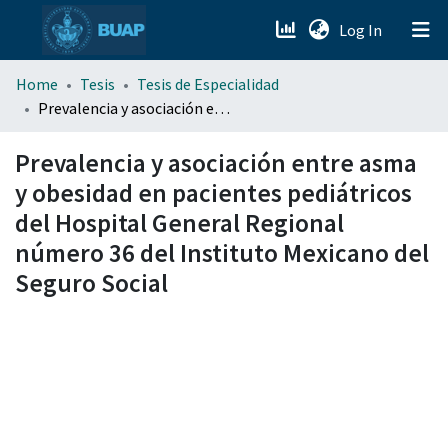
(current)
Log In
menu.section.about_menu
Home
Tesis
Tesis de Especialidad
Prevalencia y asociación entre asma y obesidad en pacientes pediátricos del Hospital General Regional número 36 del Instituto Mexicano del Seguro Social
All of DSpace
Prevalencia y asociación entre asma
y obesidad en pacientes pediátricos
del Hospital General Regional
número 36 del Instituto Mexicano del
Seguro Social