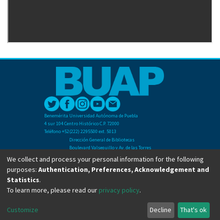
Benemérita Universidad Autónoma de Puebla
4 sur 104 Centro Histórico C.P. 72000
Teléfono +52(222) 2295500 ext. 5013
Dirección General de Bibliotecas
Boulevard Valsequillo y Av. de las Torres
Ciudad Universitaria. Col. San Manuel
We collect and process your personal information for the following
C.P. 72570
purposes:
Authentication, Preferences, Acknowledgement and
Teléfono +52 (222) 2295500 Ext 2901
Statistics
.
To learn more, please read our
privacy policy
.
Copyright © Dirección General de Bibliotecas - BUAP 2024. All right reserved.
Customize
Decline
That's ok