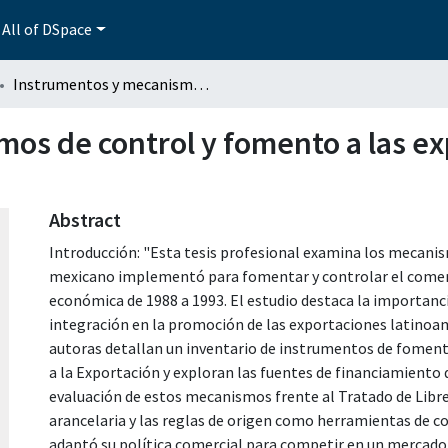
All of DSpace
Instrumentos y mecanismos de control y fomento a las exportaciones en México en el periodo 1988-1993
os de control y fomento a las e
Abstract
Introducción: "Esta tesis profesional examina los mecanis
mexicano implementó para fomentar y controlar el comerci
económica de 1988 a 1993. El estudio destaca la importanci
integración en la promoción de las exportaciones latinoame
autoras detallan un inventario de instrumentos de fomento
a la Exportación y exploran las fuentes de financiamiento d
evaluación de estos mecanismos frente al Tratado de Libr
arancelaria y las reglas de origen como herramientas de co
adaptó su política comercial para competir en un mercado