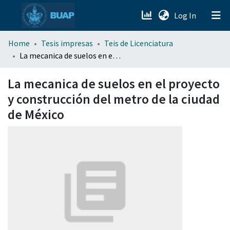
(current)
Log In
menu.section.about_menu
Home
Tesis impresas
Teis de Licenciatura
La mecanica de suelos en el proyecto y construcción del metro de la ciudad de México
All of DSpace
La mecanica de suelos en el proyecto
y construcción del metro de la ciudad
de México