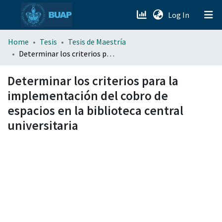
(current)
Log In
menu.section.about_menu
Home
Tesis
Tesis de Maestría
Determinar los criterios para la implementación del cobro de espacios en la biblioteca central universitaria
All of DSpace
Determinar los criterios para la
implementación del cobro de
espacios en la biblioteca central
universitaria