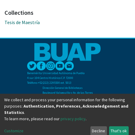
Collections
Tesis de Maestría
Benemérita Universidad Autónoma de Puebla
4 sur 104 Centro Histórico C.P. 72000
Teléfono +52(222) 2295500 ext. 5013
Dirección General de Bibliotecas
Boulevard Valsequillo y Av. de las Torres
Ciudad Universitaria. Col. San Manuel
We collect and process your personal information for the following
C.P. 72570
purposes:
Authentication, Preferences, Acknowledgement and
Teléfono +52 (222) 2295500 Ext 2901
Statistics
.
To learn more, please read our
privacy policy
.
Copyright © Dirección General de Bibliotecas - BUAP 2024. All right reserved.
Customize
Decline
That's ok