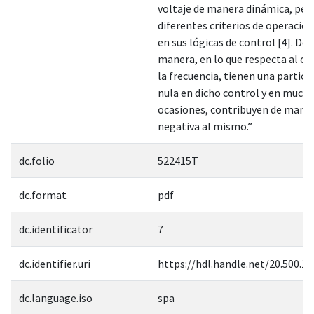
voltaje de manera dinámica, pero
diferentes criterios de operación
en sus lógicas de control [4]. De 
manera, en lo que respecta al co
la frecuencia, tienen una partici
nula en dicho control y en much
ocasiones, contribuyen de mane
negativa al mismo.”
dc.folio
522415T
dc.format
pdf
dc.identificator
7
dc.identifier.uri
https://hdl.handle.net/20.500.1
dc.language.iso
spa