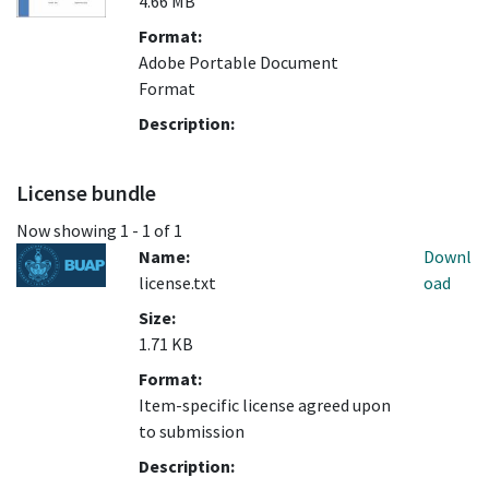
4.66 MB
Format:
Adobe Portable Document
Format
Description:
License bundle
Now showing
1 - 1 of 1
Name:
Downl
license.txt
oad
Size:
1.71 KB
Format:
Item-specific license agreed upon
to submission
Description: