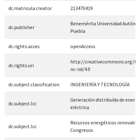
dc.matricula.creator
213470419
Benemérita Universidad Autóno
dc.publisher
Puebla
dc.rights.acces
openAccess
http://creativecommons.org/lic
dc.rights.uri
nc-nd/4.0
dc.subject.classification
INGENIERÍA Y TECNOLOGÍA
Generación distribuída de energí
dc.subject.lcc
eléctrica
Recursos energéticos renovable
dc.subject.lcc
Congresos