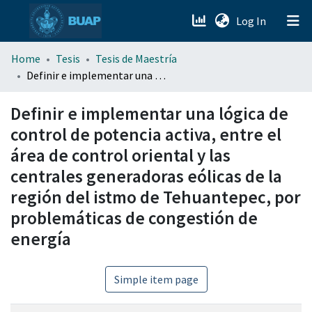
(current)
Log In
menu.section.about_menu
Home
Tesis
Tesis de Maestría
Definir e implementar una lógica de control de potencia activa, entre el área de control oriental y las centrales generadoras eólicas de la región del istmo de Tehuantepec, por problemáticas de congestión de energía
All of DSpace
Definir e implementar una lógica de
control de potencia activa, entre el
área de control oriental y las
centrales generadoras eólicas de la
región del istmo de Tehuantepec, por
problemáticas de congestión de
energía
Simple item page