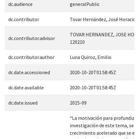
dc.audience
generalPublic
dc.contributor
Tovar Hernández, José Horacio
TOVAR HERNANDEZ, JOSE HORA
dc.contributor.advisor
120210
dc.contributor.author
Luna Quiroz, Emilio
dc.date.accessioned
2020-10-20T01:58:45Z
dc.date.available
2020-10-20T01:58:45Z
dc.date.issued
2015-09
“La motivación para profundizar
investigación de este tema, se de
crecimiento acelerado que se es