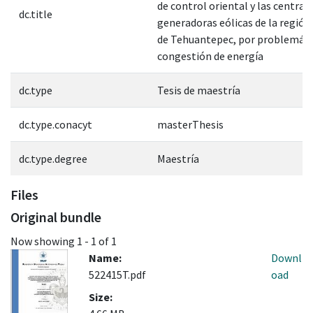
de control oriental y las central
dc.title
generadoras eólicas de la región
de Tehuantepec, por problemáti
congestión de energía
dc.type
Tesis de maestría
dc.type.conacyt
masterThesis
dc.type.degree
Maestría
Files
Original bundle
Now showing
1 - 1 of 1
Name:
Downl
522415T.pdf
oad
Size: