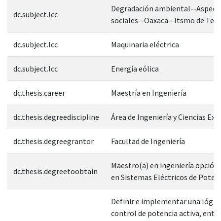
Degradación ambiental--Aspect
dc.subject.lcc
sociales--Oaxaca--Itsmo de Teh
dc.subject.lcc
Maquinaria eléctrica
dc.subject.lcc
Energía eólica
dc.thesis.career
Maestría en Ingeniería
dc.thesis.degreediscipline
Área de Ingeniería y Ciencias Exa
dc.thesis.degreegrantor
Facultad de Ingeniería
Maestro(a) en ingeniería opción
dc.thesis.degreetoobtain
en Sistemas Eléctricos de Poten
Definir e implementar una lógic
control de potencia activa, entre