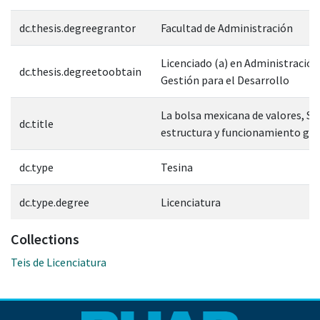
dc.thesis.degreegrantor
Facultad de Administración
Licenciado (a) en Administración
dc.thesis.degreetoobtain
Gestión para el Desarrollo
La bolsa mexicana de valores, S.A. 
dc.title
estructura y funcionamiento ge
dc.type
Tesina
dc.type.degree
Licenciatura
Collections
Teis de Licenciatura