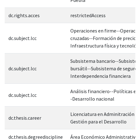
dc.rights.acces
restrictedAccess
Operaciones en firme--Operacio
dc.subject.lcc
cruzadas--Formación de precios-
Infraestructura física y tecnológ
Subsistema bancario--Subsiste
dc.subject.lcc
bursátil--Subsistema de seguros
Interdependencia financiera
Análisis financiero--Políticas e
dc.subject.lcc
-Desarrollo nacional
Licenciatura en Adminitración Pú
dc.thesis.career
Gestión para el Desarrollo
dc.thesis.degreediscipline
Área Económico Administrativa