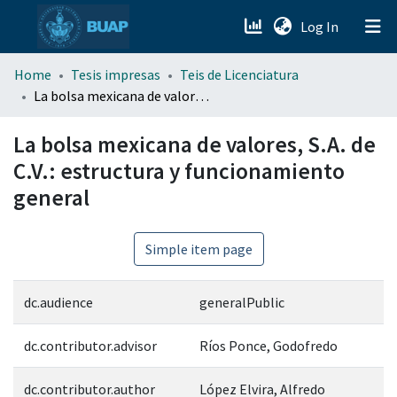
(current)
Log In
menu.section.about_menu
Home
Tesis impresas
Teis de Licenciatura
La bolsa mexicana de valores, S.A. de C.V.: estructura y funcionamiento general
All of DSpace
La bolsa mexicana de valores, S.A. de
C.V.: estructura y funcionamiento
general
Simple item page
dc.audience
generalPublic
dc.contributor.advisor
Ríos Ponce, Godofredo
dc.contributor.author
López Elvira, Alfredo