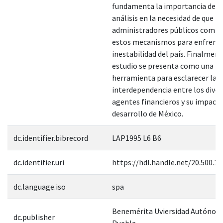
fundamenta la importancia de e
análisis en la necesidad de que lo
administradores públicos comp
estos mecanismos para enfrenta
inestabilidad del país. Finalment
estudio se presenta como una
herramienta para esclarecer la
interdependencia entre los dive
agentes financieros y su impacto
desarrollo de México.
dc.identifier.bibrecord
LAP1995 L6 B6
dc.identifier.uri
https://hdl.handle.net/20.500.1
dc.language.iso
spa
Benemérita Uviersidad Autónom
dc.publisher
Puebla