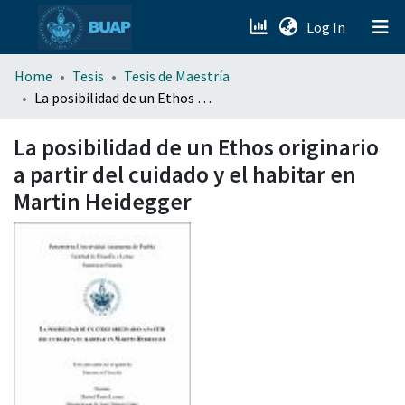
(current)
Log In
menu.section.about_menu
Home
Tesis
Tesis de Maestría
La posibilidad de un Ethos originario a partir del cuidado y el habitar en Martin Heidegger
All of DSpace
La posibilidad de un Ethos originario
a partir del cuidado y el habitar en
Martin Heidegger