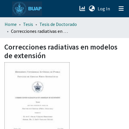
(current)
Log In
menu.section.about_menu
Home
Tesis
Tesis de Doctorado
Correcciones radiativas en modelos de extensión
All of DSpace
Correcciones radiativas en modelos
de extensión