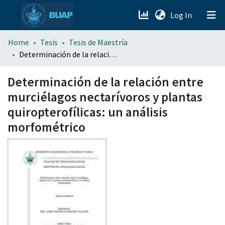
(current)
Log In
menu.section.about_menu
Home
Tesis
Tesis de Maestría
Determinación de la relación entre murciélagos nectarívoros y plantas quiropterofílicas: un análisis morfométrico
All of DSpace
Determinación de la relación entre
murciélagos nectarívoros y plantas
quiropterofílicas: un análisis
morfométrico