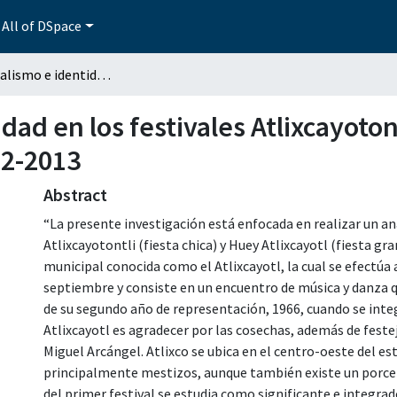
All of DSpace
Patrimonialismo e identidad en los festivales Atlixcayotontli y Huey Atlixcayotl. Análisis comparativo 2012-2013
ad en los festivales Atlixcayotont
12-2013
Abstract
“La presente investigación está enfocada en realizar un an
Atlixcayotontli (fiesta chica) y Huey Atlixcayotl (fiesta gr
municipal conocida como el Atlixcayotl, la cual se efectúa
septiembre y consiste en un encuentro de música y danza qu
de su segundo año de representación, 1966, cuando se integ
Atlixcayotl es agradecer por las cosechas, además de festej
Miguel Arcángel. Atlixco se ubica en el centro-oeste del e
principalmente mestizos, aunque también existe un porcen
del primer festival se estudia como significante e integrado