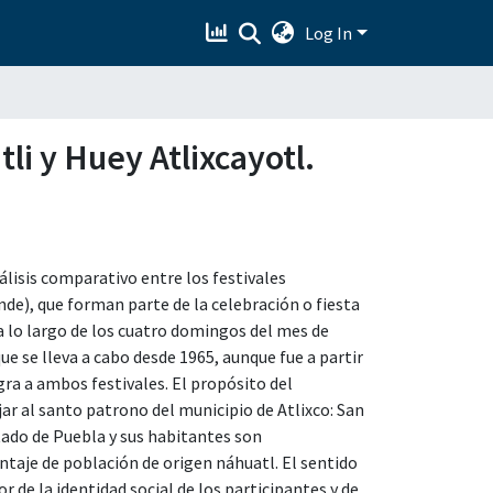
Log In
li y Huey Atlixcayotl.
álisis comparativo entre los festivales
ande), que forman parte de la celebración o fiesta
 a lo largo de los cuatro domingos del mes de
e se lleva a cabo desde 1965, aunque fue a partir
ra a ambos festivales. El propósito del
ar al santo patrono del municipio de Atlixco: San
stado de Puebla y sus habitantes son
taje de población de origen náhuatl. El sentido
r de la identidad social de los participantes y de