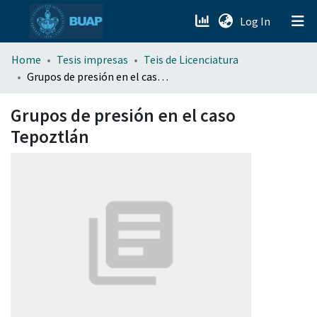
(current)
Log In
menu.section.about_menu
Home
Tesis impresas
Teis de Licenciatura
Grupos de presión en el caso Tepoztlán
All of DSpace
Grupos de presión en el caso
Tepoztlán