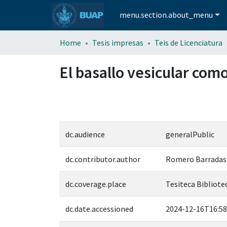
menu.section.about_menu
Home
Tesis impresas
Teis de Licenciatura
El basallo vesicular com
dc.audience
generalPublic
dc.contributor.author
Romero Barradas
dc.coverage.place
Tesiteca Bibliotec
dc.date.accessioned
2024-12-16T16:58