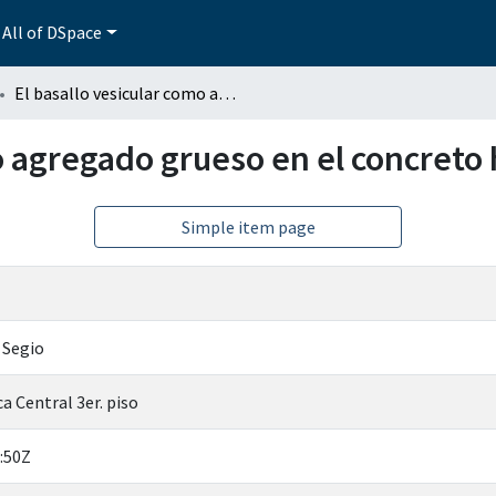
All of DSpace
El basallo vesicular como agregado grueso en el concreto hidraulico
o agregado grueso en el concreto 
Simple item page
 Segio
a Central 3er. piso
:50Z