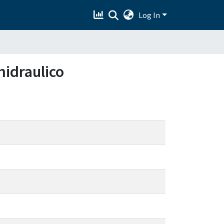
Log In
hidraulico