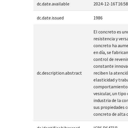
dc.date.available
2024-12-16T16:58
dc.date.issued
1986
El concreto es un
resistencia y vers
concreto ha aumen
en día, se fabrica
control de reveni
constante innovac
dc.description.abstract
reciben la atenci
elasticidad y tra
comportamiento y 
vesicular, un tip
industria de la c
sus propiedades co
concreto de alta c
dc.identifier.bibrecord
IC86 R6471B