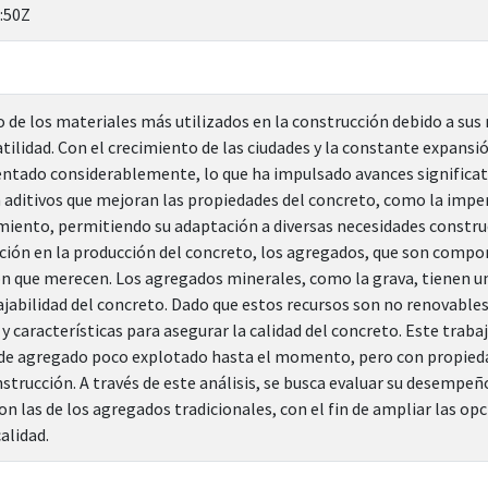
:50Z
o de los materiales más utilizados en la construcción debido a sus
atilidad. Con el crecimiento de las ciudades y la constante expans
tado considerablemente, lo que ha impulsado avances significati
n aditivos que mejoran las propiedades del concreto, como la imperm
miento, permitiendo su adaptación a diversas necesidades construc
ión en la producción del concreto, los agregados, que son compo
ón que merecen. Los agregados minerales, como la grava, tienen un
bajabilidad del concreto. Dado que estos recursos son no renovable
características para asegurar la calidad del concreto. Este trabaj
o de agregado poco explotado hasta el momento, pero con propieda
onstrucción. A través de este análisis, se busca evaluar su desempe
n las de los agregados tradicionales, con el fin de ampliar las opc
alidad.