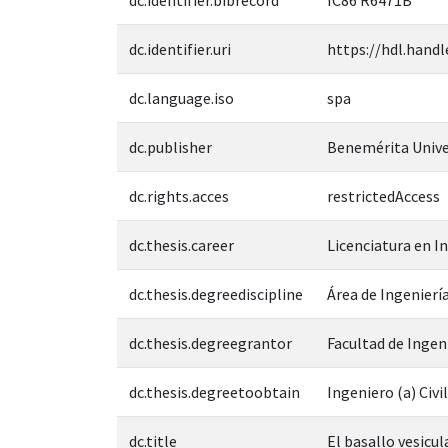
dc.identifier.uri
https://hdl.handl
dc.language.iso
spa
dc.publisher
Benemérita Unive
dc.rights.acces
restrictedAccess
dc.thesis.career
Licenciatura en In
dc.thesis.degreediscipline
Área de Ingeniería
dc.thesis.degreegrantor
Facultad de Ingen
dc.thesis.degreetoobtain
Ingeniero (a) Civil
dc.title
El basallo vesicu