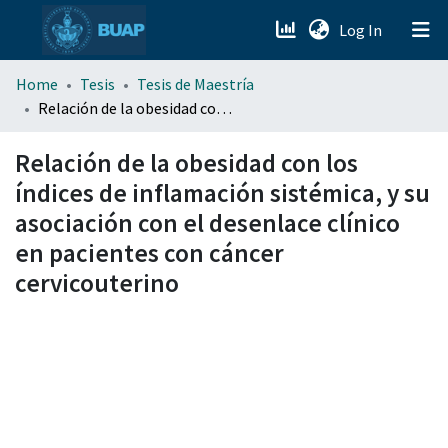
(current)
Log In
menu.section.about_menu
Home
Tesis
Tesis de Maestría
Relación de la obesidad con los índices de inflamación sistémica, y su asociación con el desenlace clínico en pacientes con cáncer cervicouterino
All of DSpace
Relación de la obesidad con los
índices de inflamación sistémica, y su
asociación con el desenlace clínico
en pacientes con cáncer
cervicouterino