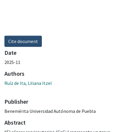
Cite document
Date
2025-11
Authors
Ruíz de Ita, Liliana Itzel
Publisher
Benemérita Universidad Autónoma de Puebla
Abstract
“El cáncer cervicouterino (CaCu) representa un grave