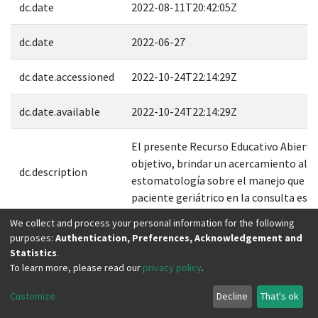
dc.date
2022-08-11T20:42:05Z
dc.date
2022-06-27
dc.date.accessioned
2022-10-24T22:14:29Z
dc.date.available
2022-10-24T22:14:29Z
El presente Recurso Educativo Abiert
objetivo, brindar un acercamiento al l
dc.description
estomatología sobre el manejo que pu
paciente geriátrico en la consulta es
We collect and process your personal information for the following
dc.format
application/octet-stream
purposes:
Authentication, Preferences, Acknowledgement and
Statistics
.
dc.format
application/octet-stream
To learn more, please read our
privacy policy
.
Customize
Decline
That's ok
dc.format
application/octet-stream