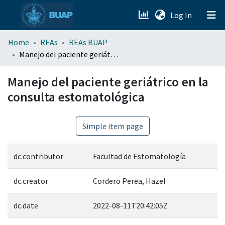
(current)
Log In
menu.section.about_menu
Home
REAs
REAs BUAP
Manejo del paciente geriátrico en la consulta estomatológica
All of DSpace
Manejo del paciente geriátrico en la
consulta estomatológica
Simple item page
dc.contributor
Facultad de Estomatología
dc.creator
Cordero Perea, Hazel
dc.date
2022-08-11T20:42:05Z