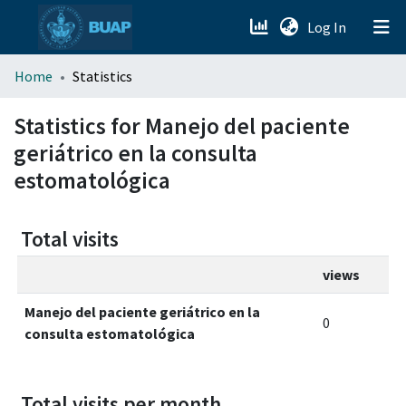
(current)
Log In
menu.section.about_menu
Home
Statistics
All of DSpace
Statistics for Manejo del paciente
geriátrico en la consulta
estomatológica
Total visits
views
Manejo del paciente geriátrico en la
0
consulta estomatológica
Total visits per month