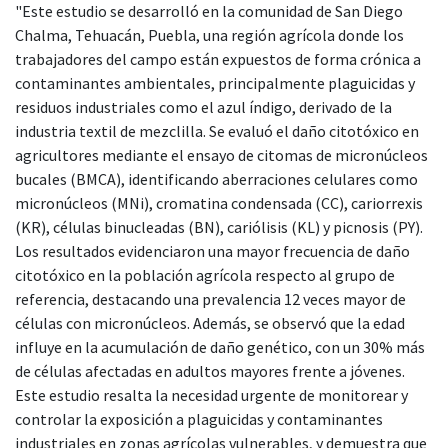
"Este estudio se desarrolló en la comunidad de San Diego
Chalma, Tehuacán, Puebla, una región agrícola donde los
trabajadores del campo están expuestos de forma crónica a
contaminantes ambientales, principalmente plaguicidas y
residuos industriales como el azul índigo, derivado de la
industria textil de mezclilla. Se evaluó el daño citotóxico en
agricultores mediante el ensayo de citomas de micronúcleos
bucales (BMCA), identificando aberraciones celulares como
micronúcleos (MNi), cromatina condensada (CC), cariorrexis
(KR), células binucleadas (BN), cariólisis (KL) y picnosis (PY).
Los resultados evidenciaron una mayor frecuencia de daño
citotóxico en la población agrícola respecto al grupo de
referencia, destacando una prevalencia 12 veces mayor de
células con micronúcleos. Además, se observó que la edad
influye en la acumulación de daño genético, con un 30% más
de células afectadas en adultos mayores frente a jóvenes.
Este estudio resalta la necesidad urgente de monitorear y
controlar la exposición a plaguicidas y contaminantes
industriales en zonas agrícolas vulnerables, y demuestra que