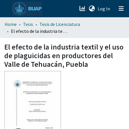
(current)
Log In
menu.section.about_menu
Home
Tesis
Tesis de Licenciatura
El efecto de la industria textil y el uso de plaguicidas en productores del Valle de Tehuacán, Puebla
All of DSpace
El efecto de la industria textil y el uso
de plaguicidas en productores del
Valle de Tehuacán, Puebla