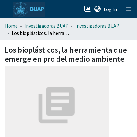
(current)
Log In
menu.section.about_menu
Home
Investigadoras BUAP
Investigadoras BUAP
Los bioplásticos, la herramienta que emerge en pro del medio ambiente
All of DSpace
Los bioplásticos, la herramienta que
emerge en pro del medio ambiente