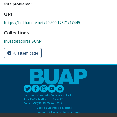
éste problema".
URI
https://hdl.handle.net/20.500.12371/17449
Collections
Investigadoras BUAP
Full item page
Benemérita Universidad Autónoma de Puebla
4 sur 104 Centro Histórico C.P. 72000
Teléfono +52(222) 2295500 ext. 5013
Dirección General de Bibliotecas
Boulevard Valsequillo y Av. de las Torres
Ciudad Universitaria. Col. San Manuel