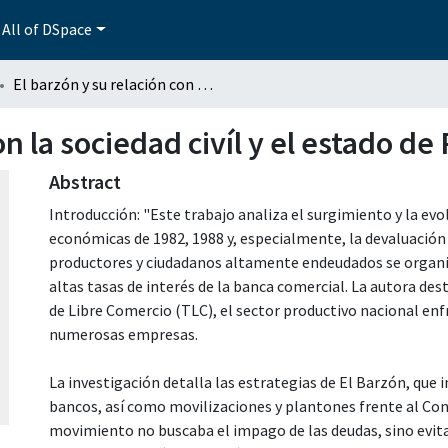
All of DSpace
El barzón y su relación con la sociedad civíl y el estado de Puebla año 1995
on la sociedad civíl y el estado d
Abstract
Introducción: "Este trabajo analiza el surgimiento y la evo
económicas de 1982, 1988 y, especialmente, la devaluación
productores y ciudadanos altamente endeudados se organi
altas tasas de interés de la banca comercial. La autora des
de Libre Comercio (TLC), el sector productivo nacional enfr
numerosas empresas.
La investigación detalla las estrategias de El Barzón, que i
bancos, así como movilizaciones y plantones frente al Cong
movimiento no buscaba el impago de las deudas, sino evitar