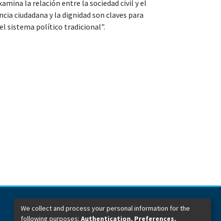
xamina la relación entre la sociedad civil y el
cia ciudadana y la dignidad son claves para
el sistema político tradicional".
We collect and process your personal information for the
following purposes:
Authentication, Preferences,
Dirección General de Bibliotecas