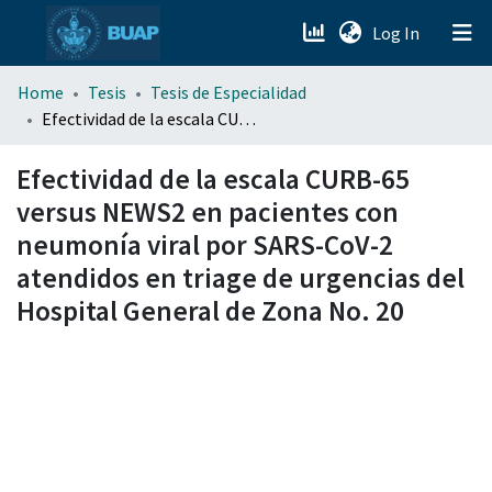
(current)
Log In
menu.section.about_menu
Home
Tesis
Tesis de Especialidad
Efectividad de la escala CURB-65 versus NEWS2 en pacientes con neumonía viral por SARS-CoV-2 atendidos en triage de urgencias del Hospital General de Zona No. 20
All of DSpace
Efectividad de la escala CURB-65
versus NEWS2 en pacientes con
neumonía viral por SARS-CoV-2
atendidos en triage de urgencias del
Hospital General de Zona No. 20