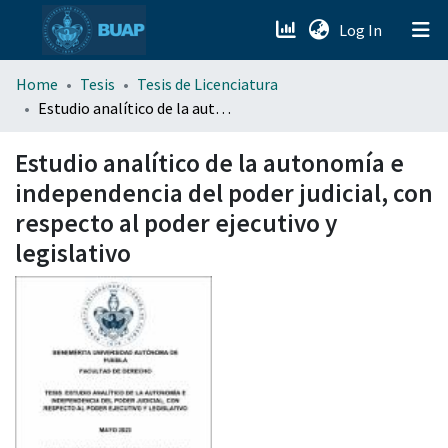
(current)
Log In
menu.section.about_menu
Home
Tesis
Tesis de Licenciatura
Estudio analítico de la autonomía e independencia del poder judicial, con respecto al poder ejecutivo y legislativo
All of DSpace
Estudio analítico de la autonomía e
independencia del poder judicial, con
respecto al poder ejecutivo y
legislativo