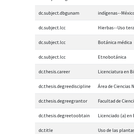
dc.subject.dbgunam
indígenas--Méxic
dc.subject.lcc
Hierbas--Uso ter
dc.subject.lcc
Botánica médica
dc.subject.lcc
Etnobotánica
dc.thesis.career
Licenciatura en B
dc.thesis.degreediscipline
Área de Ciencias N
dc.thesis.degreegrantor
Facultad de Cienc
dc.thesis.degreetoobtain
Licenciado (a) en
dc.title
Uso de las planta