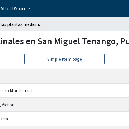
All of DSpace
Uso de las plantas medicinales en San Miguel Tenango, Puebla
cinales en San Miguel Tenango, P
Simple item page
ucero Montserrat
 Victor
Lidia