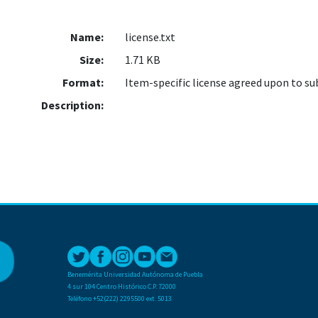
Name:
license.txt
Size:
1.71 KB
Format:
Item-specific license agreed upon to s
Description:
Benemérita Universidad Autónoma de Puebla
4 sur 104 Centro Histórico C.P. 72000
Teléfono +52(222) 2295500 ext. 5013