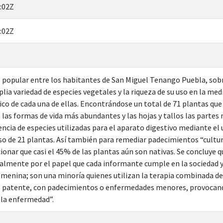
:02Z
:02Z
o popular entre los habitantes de San Miguel Tenango Puebla, sob
ia variedad de especies vegetales y la riqueza de su uso en la medi
ico de cada una de ellas. Encontrándose un total de 71 plantas que
s las formas de vida más abundantes y las hojas y tallos las parte
encia de especies utilizadas para el aparato digestivo mediante el 
so de 21 plantas. Así también para remediar padecimientos “cultura
nar que casi el 45% de las plantas aún son nativas. Se concluye q
palmente por el papel que cada informante cumple en la sociedad
emenina; son una minoría quienes utilizan la terapia combinada de
patente, con padecimientos o enfermedades menores, provocando
 la enfermedad”.