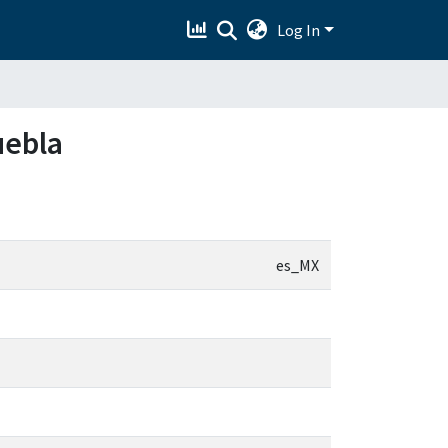
Log In
uebla
es_MX