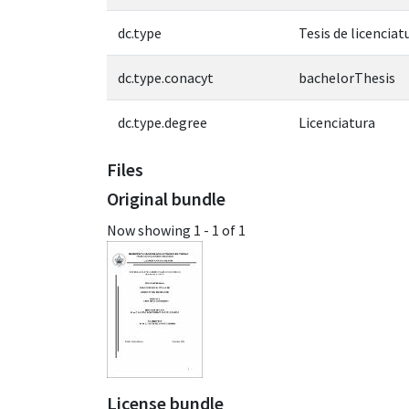
dc.type
Tesis de licenciat
dc.type.conacyt
bachelorThesis
dc.type.degree
Licenciatura
Files
Original bundle
Now showing
1 - 1 of 1
License bundle