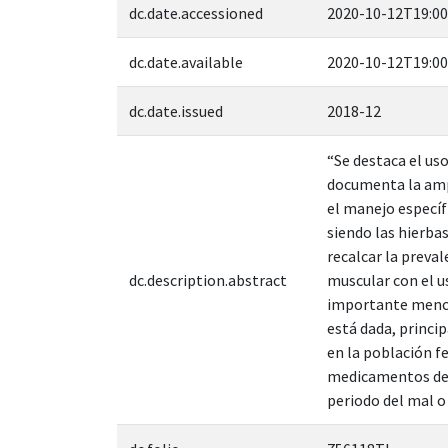
dc.date.accessioned
2020-10-12T19:00
dc.date.available
2020-10-12T19:00
dc.date.issued
2018-12
“Se destaca el us
documenta la ampl
el manejo específ
siendo las hierba
recalcar la preval
dc.description.abstract
muscular con el u
importante mencio
está dada, princi
en la población f
medicamentos de 
periodo del mal o