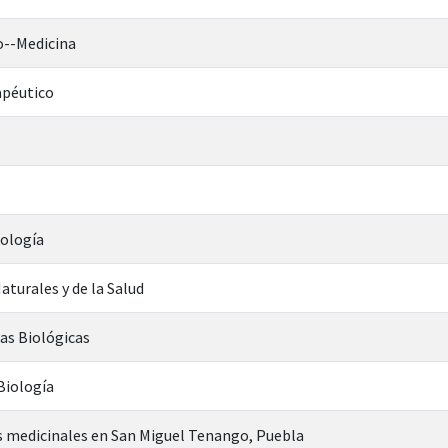
o--Medicina
apéutico
iología
aturales y de la Salud
ias Biológicas
 Biología
s medicinales en San Miguel Tenango, Puebla