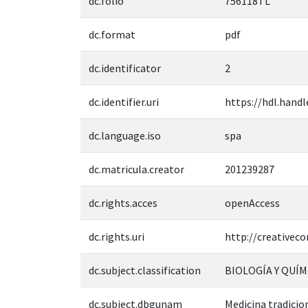
dc.folio
756118TL
dc.format
pdf
dc.identificator
2
dc.identifier.uri
https://hdl.handl
dc.language.iso
spa
dc.matricula.creator
201239287
dc.rights.acces
openAccess
dc.rights.uri
http://creativec
dc.subject.classification
BIOLOGÍA Y QUÍM
dc.subject.dbgunam
Medicina tradicio