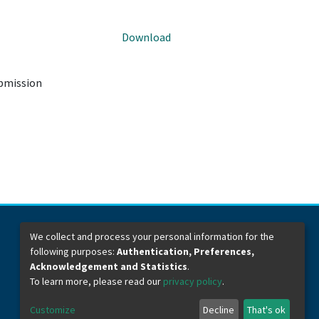
Download
ubmission
We collect and process your personal information for the
following purposes:
Authentication, Preferences,
Dirección General de Bibliotecas
Boulevard Valsequillo y Av. de las Torres
Acknowledgement and Statistics
.
Ciudad Universitaria. Col. San Manuel
To learn more, please read our
privacy policy
.
C.P. 72570
Teléfono +52 (222) 2295500 Ext 2901
Customize
Decline
That's ok