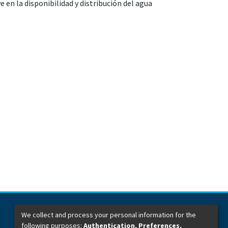
ye en la disponibilidad y distribución del agua
We collect and process your personal information for the
following purposes:
Authentication, Preferences,
Dirección General de Bibliotecas