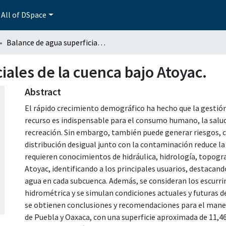
All of DSpace
Balance de agua superficiales de la cuenca bajo Atoyac.
iales de la cuenca bajo Atoyac.
Abstract
El rápido crecimiento demográfico ha hecho que la gestión 
recurso es indispensable para el consumo humano, la salud, l
recreación. Sin embargo, también puede generar riesgos, c
distribución desigual junto con la contaminación reduce la 
requieren conocimientos de hidráulica, hidrología, topograf
Atoyac, identificando a los principales usuarios, destacand
agua en cada subcuenca. Además, se consideran los escurr
hidrométrica y se simulan condiciones actuales y futuras 
se obtienen conclusiones y recomendaciones para el manejo
de Puebla y Oaxaca, con una superficie aproximada de 11,