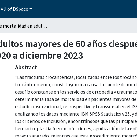
All of DSpace
Tasa de mortalidad en adultos mayores de 60 años después de una fractura de cadera durante marzo 2020 a diciembre 2023
dultos mayores de 60 años despué
20 a diciembre 2023
Abstract
"Las fracturas trocantéricas, localizadas entre los trocánt
trocánter menor, constituyen una causa frecuente de mort
desafío constante en los servicios de ortopedia y traumatol
determinar la tasa de mortalidad en pacientes mayores de 6
estudio observacional, retrospectivo y transversal en el I
analizando los datos mediante IBM SPSS Statistics v.25, y 
los criterios de inclusión, encontrándose que las principal
hemiartroplastia fueron infecciones, agudización de la enf
mayor sangrado, mientras que este procedimiento mostró 