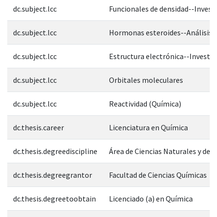
dc.subject.lcc
Funcionales de densidad--Invest
dc.subject.lcc
Hormonas esteroides--Análisis
dc.subject.lcc
Estructura electrónica--Investi
dc.subject.lcc
Orbitales moleculares
dc.subject.lcc
Reactividad (Química)
dc.thesis.career
Licenciatura en Química
dc.thesis.degreediscipline
Área de Ciencias Naturales y de l
dc.thesis.degreegrantor
Facultad de Ciencias Químicas
dc.thesis.degreetoobtain
Licenciado (a) en Química