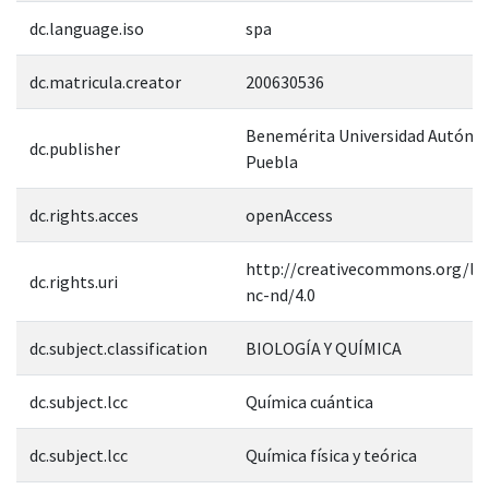
dc.language.iso
spa
dc.matricula.creator
200630536
Benemérita Universidad Autóno
dc.publisher
Puebla
dc.rights.acces
openAccess
http://creativecommons.org/lic
dc.rights.uri
nc-nd/4.0
dc.subject.classification
BIOLOGÍA Y QUÍMICA
dc.subject.lcc
Química cuántica
dc.subject.lcc
Química física y teórica