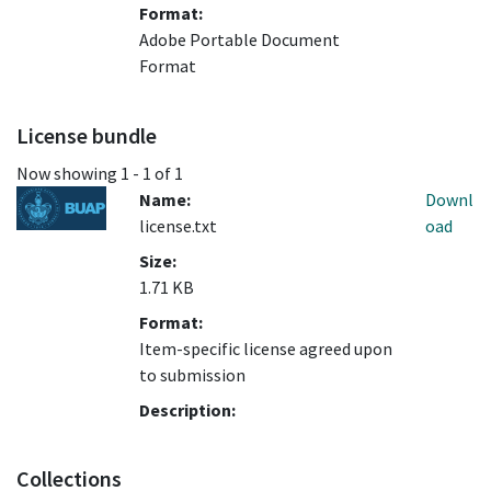
Format:
Adobe Portable Document
Format
License bundle
Now showing
1 - 1 of 1
Name:
Downl
license.txt
oad
Size:
1.71 KB
Format:
Item-specific license agreed upon
to submission
Description:
Collections