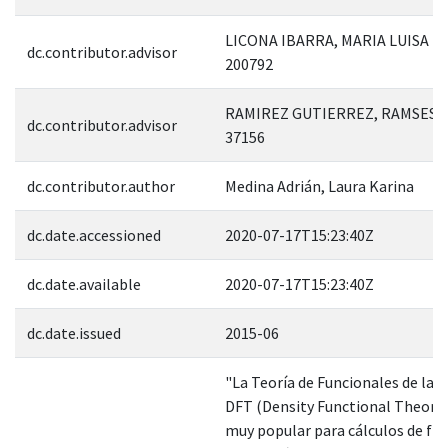
LICONA IBARRA, MARIA LUISA R
dc.contributor.advisor
200792
RAMIREZ GUTIERREZ, RAMSES E
dc.contributor.advisor
37156
dc.contributor.author
Medina Adrián, Laura Karina
dc.date.accessioned
2020-07-17T15:23:40Z
dc.date.available
2020-07-17T15:23:40Z
dc.date.issued
2015-06
"La Teoría de Funcionales de la 
DFT (Density Functional Theory) 
muy popular para cálculos de físi