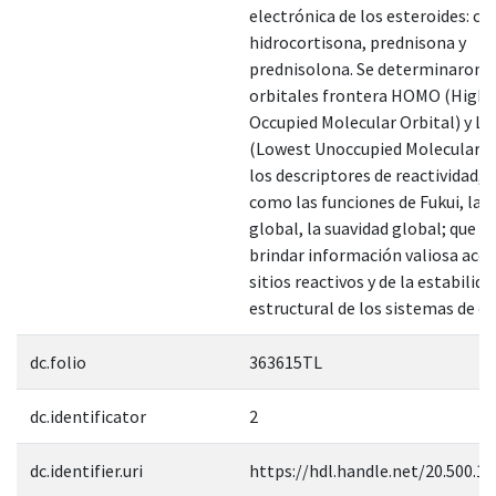
electrónica de los esteroides: co
hidrocortisona, prednisona y
prednisolona. Se determinaron l
orbitales frontera HOMO (Highe
Occupied Molecular Orbital) y 
(Lowest Unoccupied Molecular Or
los descriptores de reactividad, t
como las funciones de Fukui, la 
global, la suavidad global; que 
brindar información valiosa acer
sitios reactivos y de la estabilida
estructural de los sistemas de es
dc.folio
363615TL
dc.identificator
2
dc.identifier.uri
https://hdl.handle.net/20.500.1