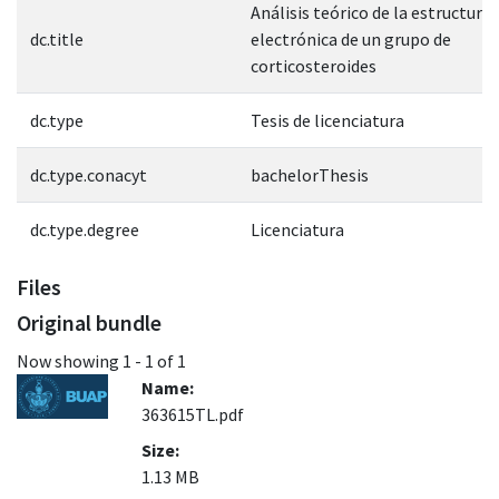
Análisis teórico de la estructura
dc.title
electrónica de un grupo de
corticosteroides
dc.type
Tesis de licenciatura
dc.type.conacyt
bachelorThesis
dc.type.degree
Licenciatura
Files
Original bundle
Now showing
1 - 1 of 1
Name:
363615TL.pdf
Size:
1.13 MB