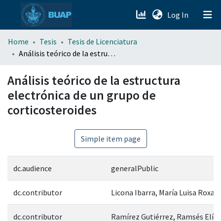
(current)
Log In
menu.section.about_menu
Home
Tesis
Tesis de Licenciatura
Análisis teórico de la estructura electrónica de un grupo de corticosteroides
All of DSpace
Análisis teórico de la estructura
electrónica de un grupo de
corticosteroides
Simple item page
dc.audience
generalPublic
dc.contributor
Licona Ibarra, María Luisa Roxan
dc.contributor
Ramírez Gutiérrez, Ramsés Elías