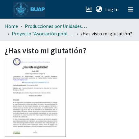
(current)
Log In
menu.section.about_menu
Home
Producciones por Unidades Académicas
Proyecto “Asociación poblana de Ciencias Microbiológicas” . (APCM)
¿Has visto mi glutatión?
All of DSpace
¿Has visto mi glutatión?