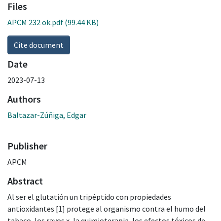
Files
APCM 232 ok.pdf
(99.44 KB)
Cite document
Date
2023-07-13
Authors
Baltazar-Zúñiga, Edgar
Publisher
APCM
Abstract
Al ser el glutatión un tripéptido con propiedades
antioxidantes [1] protege al organismo contra el humo del
tabaco, los rayos x, la quimioterapia, los efectos tóxicos de