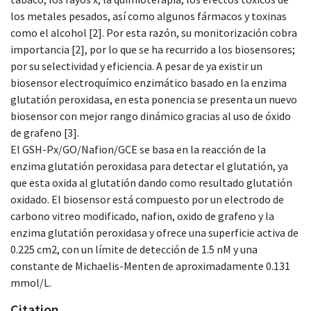
los metales pesados, así como algunos fármacos y toxinas
como el alcohol [2]. Por esta razón, su monitorización cobra
importancia [2], por lo que se ha recurrido a los biosensores;
por su selectividad y eficiencia. A pesar de ya existir un
biosensor electroquímico enzimático basado en la enzima
glutatión peroxidasa, en esta ponencia se presenta un nuevo
biosensor con mejor rango dinámico gracias al uso de óxido
de grafeno [3].
El GSH-Px/GO/Nafion/GCE se basa en la reacción de la
enzima glutatión peroxidasa para detectar el glutatión, ya
que esta oxida al glutatión dando como resultado glutatión
oxidado. El biosensor está compuesto por un electrodo de
carbono vitreo modificado, nafion, oxido de grafeno y la
enzima glutatión peroxidasa y ofrece una superficie activa de
0.225 cm2, con un límite de detección de 1.5 nM y una
constante de Michaelis-Menten de aproximadamente 0.131
mmol/L.
Citation