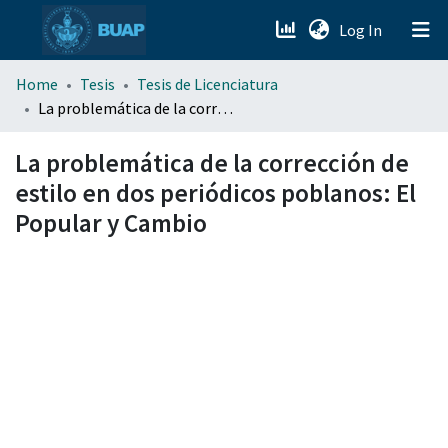
(current)
Log In
menu.section.about_menu
Home
Tesis
Tesis de Licenciatura
La problemática de la corrección de estilo en dos periódicos poblanos: El Popular y Cambio
All of DSpace
La problemática de la corrección de
estilo en dos periódicos poblanos: El
Popular y Cambio